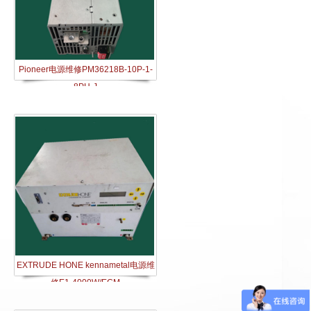
Pioneer电源维修PM36218B-10P-1-
8PH-J
EXTRUDE HONE ​kennametal电源维
修​​E1-4000W/ECM​