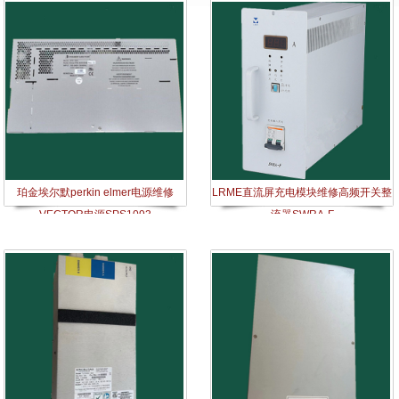
珀金埃尔默perkin elmer电源维修
LRME直流屏充电模块维修高频开关整
VECT​OR电源SPS1093​
流器SWRA-F