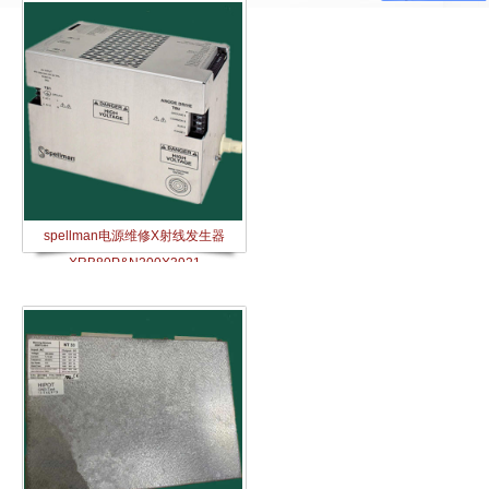
spellman电源维修X射线发生器
XRB80P&N200X3921​