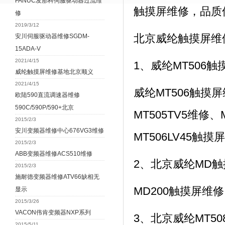
FANUC发那科伺服驱动器过流维
触摸屏维修，品质
修
2019/3/12
北京威纶触摸屏维
安川伺服驱动器维修SGDM-
15ADA-V
2021/4/15
1、威纶MT506
威纶触摸屏维修基地北京顺义
2021/4/15
威纶MT506触摸屏
欧陆590直流调速器维修
590C/590P/590+北京
MT505TV5维修、
2015/2/3
安川变频器维修中心676VG3维修
MT506LV45触摸
2015/2/3
ABB变频器维修ACS510维修
2、北京威纶MD
2015/2/3
施耐德变频器维修ATV66缺相无
MD200触摸屏维修
显示
2015/3/26
VACON伟肯变频器NXP系列
3、北京威纶MT5
2015/5/11